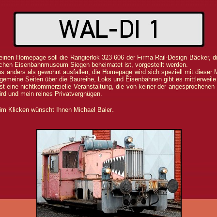
leinen Homepage soll die Rangierlok 323 606 der Firma Rail-Design Bäcker, d
chen Eisenbahnmuseum Siegen beheimatet ist, vorgestellt werden.
as anders als gewohnt ausfallen, die Homepage wird sich speziell mit dieser 
lgemeine Seiten über die Baureihe, Loks und Eisenbahnen gibt es mittlerweile 
ist eine nichtkommerzielle Veranstaltung, die von keiner der angesprochenen 
wird und mein reines Privatvergnügen.
.
im Klicken wünscht Ihnen Michael Baier